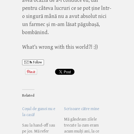
avea ocazia de a-l conduce eu, dar
pentru câteva lucruri ce se pot ține într-
o singură mână nu a avut absolut nici
un farmec și m-am lăsat păgubașă,
bombănind.
What’s wrong with this world?! :))
Follow
Related
Coșul de gunoi nu e
Scrisoare către mine
la casă!
Mă gândeam zilele
Sau la hand-off sau
trecute la cum eram
pe jos. Mă refer
acum mulți ani, la ce