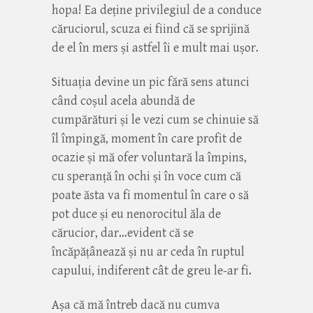
hopa! Ea deține privilegiul de a conduce
căruciorul, scuza ei fiind că se sprijină
de el în mers și astfel îi e mult mai ușor.
Situația devine un pic fără sens atunci
când coșul acela abundă de
cumpărături și le vezi cum se chinuie să
îl împingă, moment în care profit de
ocazie și mă ofer voluntară la împins,
cu speranță în ochi și în voce cum că
poate ăsta va fi momentul în care o să
pot duce și eu nenorocitul ăla de
cărucior, dar…evident că se
încăpățânează și nu ar ceda în ruptul
capului, indiferent cât de greu le-ar fi.
Așa că mă întreb dacă nu cumva