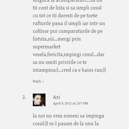
singura la acumparaturi….sa nu
tii cont de lista si sa umpli cosul
cu tot ce iti doresti de pe toete
rafturile pana il umpli iar intr-un
coltisor pui cumparaturile de pe
listuta,siii…mergi prin
supermarket
vesela,fericita,impingi cosul…dar
sa nu omiti privirile ce te
intampina:)…cred ca e haios rau:))
Reply
↓
Axi
April 9, 2012 at 2:07 PM
la noi nu vrea nimeni sa impinga
cosul:)) ni-l pasam de la unu la