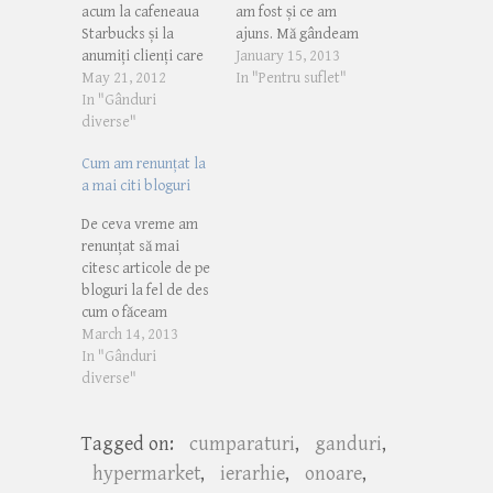
acum la cafeneaua
am fost și ce am
Starbucks și la
ajuns. Mă gândeam
anumiți clienți care
ce aș scrie și cum aș
January 15, 2013
îi trec pragul.
May 21, 2012
scrie dacă eu, cea
In "Pentru suflet"
Înțeleg multe lucruri
In "Gânduri
din prezent, ar putea
și am foarte multă
diverse"
să fie alături de acea
răbdare cu oamenii,
„eu” aflată la
Cum am renunțat la
dar parcă odată cu
început de drum,
a mai citi bloguri
venirea vremii
adolescentă fiind?
nesimțirea unora se
Pentru că am…
De ceva vreme am
manifestă sub forme
renunțat să mai
din ce în ce mai
citesc articole de pe
accentuate. Iau un…
bloguri la fel de des
cum o făceam
înainte, din mai
March 14, 2013
multe motive. Unul
In "Gânduri
din ele, și poate cel
diverse"
mai important, e
Timpul. Nu mai am
Tagged on:
cumparaturi
,
ganduri
,
la fel de mult timp
liber ca înainte, așa
hypermarket
,
ierarhie
,
onoare
,
că atunci când am…