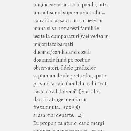
tau,incearca sa stai la panda, intr-
un coltisor al supermarket-ului…
constiincioasa,cu un carnetel in
mana si sa urmaresti familiile
iesite la cumparaturi:)Vei vedea in
majoritate barbati
ducand/conducand cosul,
doamnele fiind pe post de
observatori, fidele graficelor
saptamanale ale preturilor,apatic
privind si calculand din ochi “cat
costa cosul domnei”:))mai ales
daca ii atrage atentia cu
freza,tinuta….sot:P:)))
si asa mai departe……:)
Eu propun ca atunci cand mergi