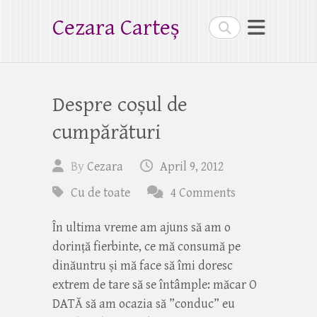
Cezara Carteș
Search
Despre coșul de
cumpărături
By
Cezara
April 9, 2012
Cu de toate
4 Comments
În ultima vreme am ajuns să am o
dorință fierbinte, ce mă consumă pe
dinăuntru și mă face să îmi doresc
extrem de tare să se întâmple: măcar O
DATĂ să am ocazia să ”conduc” eu